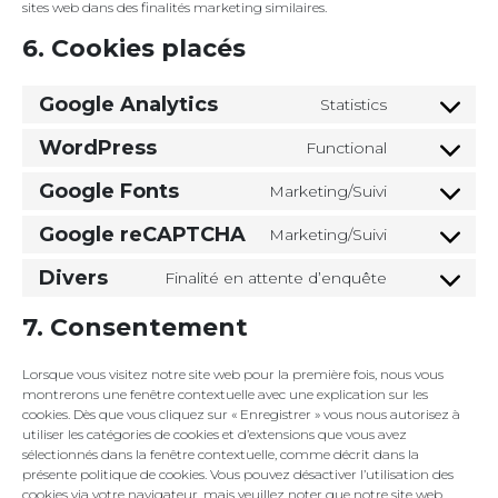
sites web dans des finalités marketing similaires.
6. Cookies placés
Google Analytics
Statistics
Consent
to
WordPress
Functional
service
Consent
google-
to
Google Fonts
Marketing/Suivi
analytics
service
Consent
wordpress
to
Google reCAPTCHA
Marketing/Suivi
service
Consent
google-
to
Divers
Finalité en attente d’enquête
fonts
service
Consent
google-
to
7. Consentement
recaptcha
service
divers
Lorsque vous visitez notre site web pour la première fois, nous vous
montrerons une fenêtre contextuelle avec une explication sur les
cookies. Dès que vous cliquez sur « Enregistrer » vous nous autorisez à
utiliser les catégories de cookies et d’extensions que vous avez
sélectionnés dans la fenêtre contextuelle, comme décrit dans la
présente politique de cookies. Vous pouvez désactiver l’utilisation des
cookies via votre navigateur, mais veuillez noter que notre site web