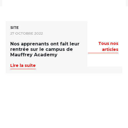
SITE
27 OCTOBRE 2022
Tous nos
Nos apprenants ont fait leur
Vous aimerez aussi
rentrée sur le campus de
articles
Mauffrey Academy
Lire la suite