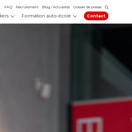
FAQ
Recrutement
Blog / Actualités
Dossier de presse
liers
Formation auto-école
Contact