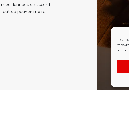
re mes données en accord
le but de pouvoir me re-
Le Grou
mesure 
tout m
NOUS SUIVRE