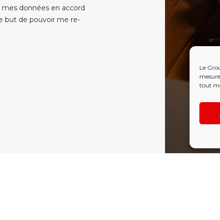
re mes données en accord
le but de pouvoir me re-
Le Grou
mesure 
tout m
NOUS SUIVRE