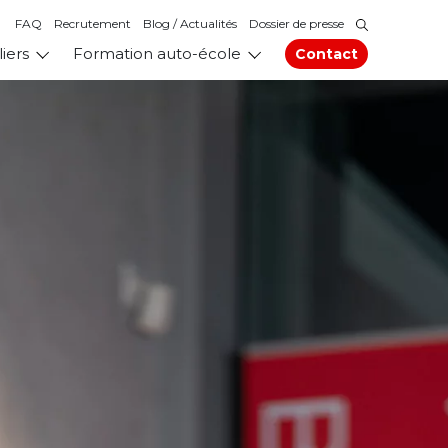
FAQ
Recrutement
Blog / Actualités
Dossier de presse
liers
Formation auto-école
Contact